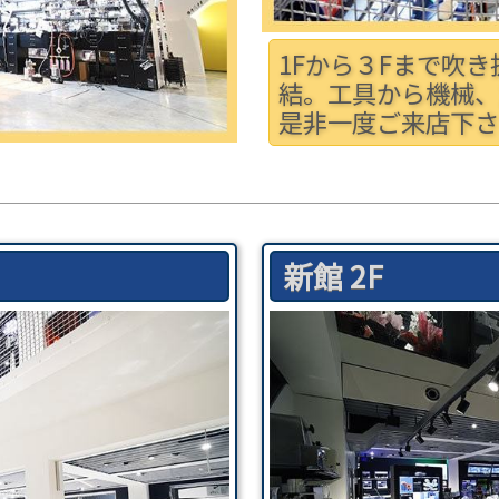
1Fから３Fまで吹
結。工具から機械、
是非一度ご来店下さ
新館 2F