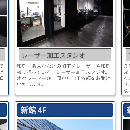
レーザー加工スタジオ
で
彫刻・名入れなどの加工をレーザーや彫刻
３
場
機で行っている、レーザー加工スタジオ。
成
頼
オペレーターが１個から加工依頼をお受け
る
いたします。
す
談
新館 4F