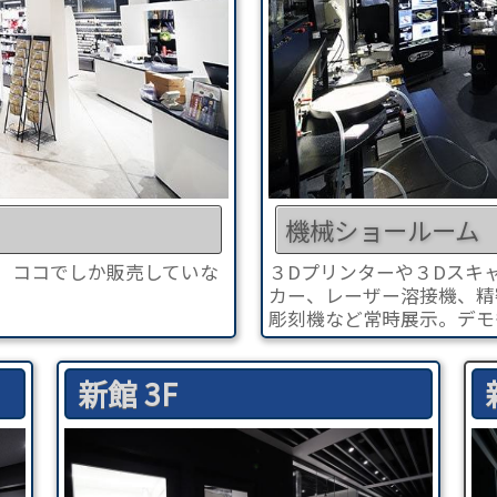
機械ショールーム
。ココでしか販売していな
３Dプリンターや３Dスキ
カー、レーザー溶接機、精
彫刻機など常時展示。デモ
新館 3F