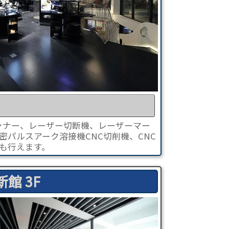
ャナー、レーザー切断機、レーザーマー
密パルスアーク溶接機CNC切削機、CNC
も行えます。
新館 3F