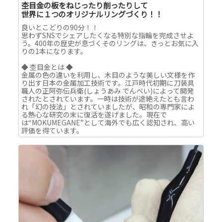
杢目金の板をねじったり削ったりして
世界に１つのオリジナルリングづくり！！
良いとこどりの90分！！
思わずSNSでシェアしたくなる特別な指輪を完成させよ
う。400年の歴史が息づくそのリングは、きっとお気に入
りの1本になります。
◆ 杢目金とは ◆
金属の色の違いを利用し、木目のような美しい文様を作
り出す日本の金属加工技術です。江戸時代初期に刀装具
職人の正阿弥伝兵衛(しょうあみ でんべい)によって開発
されたとされています。一時は技術が途絶えたとも言わ
れ「幻の技法」とされていましたが、昭和の専門家によ
る熱心な研究の末に復活を遂げました。現在で
は“MOKUMEGANE”として海外でも広く認知され、高い
評価を得ています。